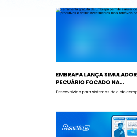
EMBRAPA LANÇA SIMULADOR
PECUÁRIO FOCADO NA
RENTABILIDADE DO PRODUT
Desenvolvido para sistemas de ciclo comp
tecnologia permite “testar” cenários produt
financeiros, definindo o teto de gastos pa
novos investimentos sejam lucrativos