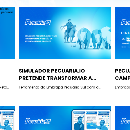
SIMULADOR PECUARIA.IO
PECUA
PRETENDE TRANSFORMAR A
CAMP
OR
GESTÃO DA BOVINOCULTURA DE
50 A
leto,
Ferramenta da Embrapa Pecuária Sul com a
Embrapa
CORTE
SUL
ivos e
Inovatech permite simular cenários e tornar a
históri
ra que
gestão da bovinocultura mais estratégica e
Instituci
rentável.