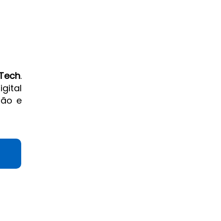
Tech
.
gital
tão e