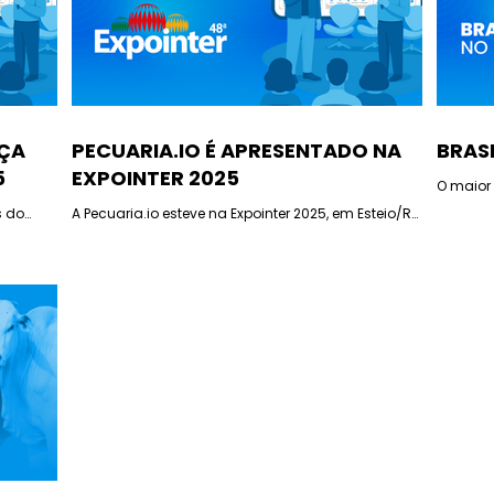
NÇA
PECUARIA.IO É APRESENTADO NA
BRAS
5
EXPOINTER 2025
O maior
s do
A Pecuaria.io esteve na Expointer 2025, em Esteio/RS,
ao lado da Embrapa, destacando inovação e
tecnologia para a pecuária brasileira.