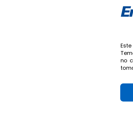
Est
Temo
no c
toma