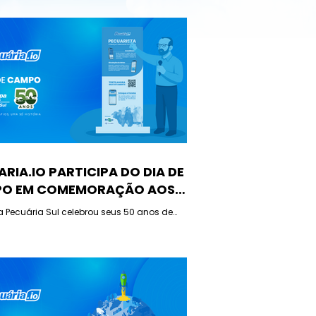
RIA.IO PARTICIPA DO DIA DE
O EM COMEMORAÇÃO AOS
NOS DA EMBRAPA PECUÁRIA
 Pecuária Sul celebrou seus 50 anos de
a com a realização de um Dia de Campo
onal.