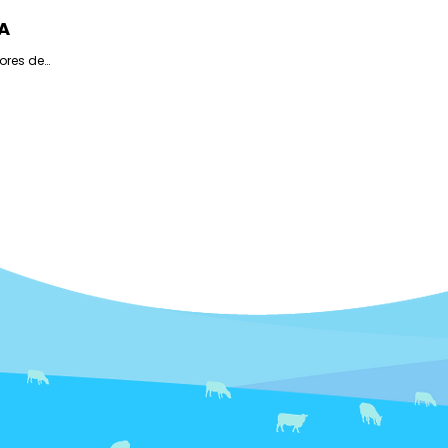
A
ores de
cadas de
o só a
 do
 tornasse
ais de