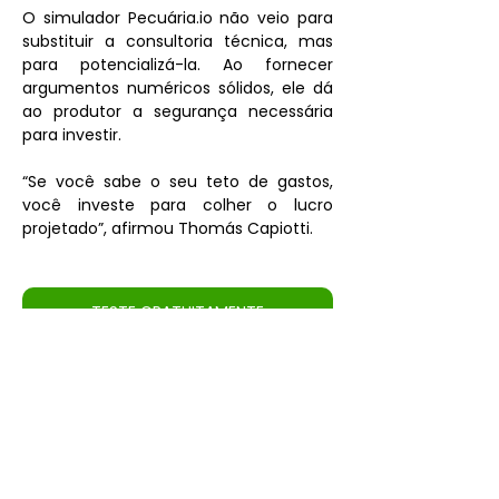
O simulador Pecuária.io não veio para 
substituir a consultoria técnica, mas 
para potencializá-la. Ao fornecer 
argumentos numéricos sólidos, ele dá 
ao produtor a segurança necessária 
para investir.
“Se você sabe o seu teto de gastos, 
você investe para colher o lucro 
projetado”, afirmou Thomás Capiotti.
TESTE GRATUITAMENTE
Fonte: 
https://girodoboi.canalrural.com.br/pecuaria/tecnolo
gia-e-inovacao/embrapa-lanca-simulador-
pecuario-focado-na-rentabilidade-do-produtor/