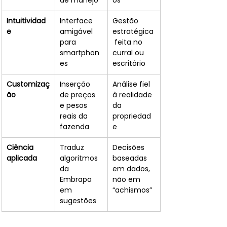
de manejo
os
Intuitividad
Interface 
Gestão 
e
amigável 
estratégica
para 
 feita no 
smartphon
curral ou 
es
escritório
Customizaç
Inserção 
Análise fiel 
ão
de preços 
à realidade 
e pesos 
da 
reais da 
propriedad
fazenda
e
Ciência 
Traduz 
Decisões 
aplicada
algoritmos 
baseadas 
da 
em dados, 
Embrapa 
não em 
em 
“achismos”
sugestões