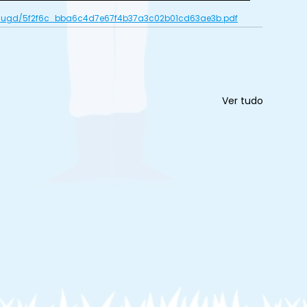
es/ugd/5f2f6c_bba6c4d7e67f4b37a3c02b01cd63ae3b.pdf
Ver tudo