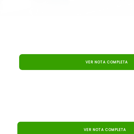
Embrapa
Pecuaria.io surge como una solución innovadora de 
gestión de la ganadería de carne, con simulacione
resultados.
VER NOTA COMPLETA
Canal Rural
El simulador ganadero de Embrapa llega para impulsar l
con análisis precisos y planificación eficiente.
VER NOTA COMPLETA