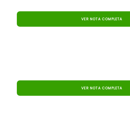
campo.
VER NOTA COMPLETA
Radar 364
El simulador gratuito de Embrapa ayuda a los ganadero
antes de invertir, aportando mayor seguridad y eficien
en el campo.
VER NOTA COMPLETA
Portal Bahia Agrícola
Innovación en el agro: el simulador Pecuaria.io de Embr