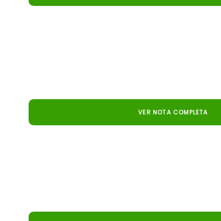
Giro do Boi
Tecnología e innovación en el agro: conoce el simula
a los ganaderos a mejorar resultados con decisiones 
VER NOTA COMPLETA
Jornal do Almoço - RS (RBS TV
Mira el reportaje sobre el simulador Pecuaria.io y 
está elevando el nivel de la gestión y la rentabilidad en 