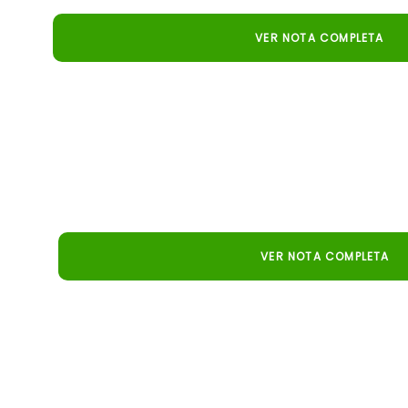
VER NOTA COMPLETA
Campo Grande News
Innovación en el agro: un simulador estratégico llev
ganadería y transforma la forma en que los productore
VER NOTA COMPLETA
Revista Oeste
La tecnología de Embrapa promete aumentar las ganan
simulador digital que anticipa escenarios y mejora 