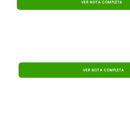
VER NOTA COMPLETA
Lance Rural
La herramienta gratuita de Embrapa permite calcular la
antes de invertir, brindando mayor seguridad y previsib
VER NOTA COMPLETA
AgroLink
Pecuaria.io surge como una herramienta estratégica par
ganadería de carne e impulsar los resultados en el cam