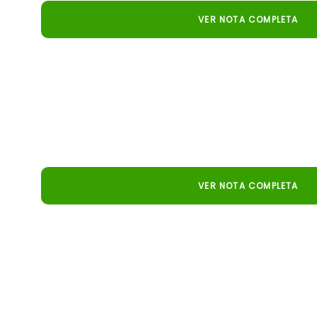
VER NOTA COMPLETA
Portal do Agronegócio
Pecuaria.io promete revolucionar la gestión de 
simulaciones estratégicas, aumentando la eficien
productor.
VER NOTA COMPLETA
Compre Rural
Embrapa lanza Pecuaria.io, un simulador que ayud
decisiones más rentables y seguras antes de invertir e