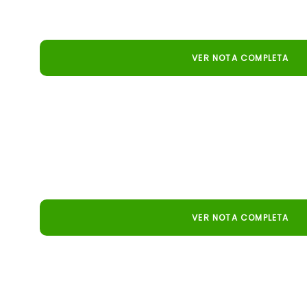
toma de decisiones en la ganadería con tecnología y an
VER NOTA COMPLETA
Sou Agro
El simulador Pecuaria.io de Embrapa permite simula
económicos, haciendo la gestión ganadera más estraté
VER NOTA COMPLETA
Gazeta de Alagoas