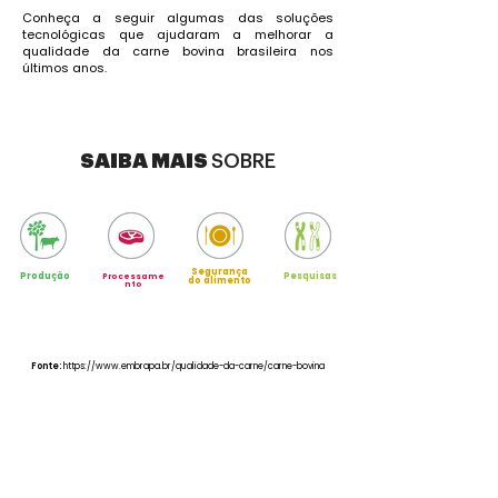
Conheça a seguir algumas das soluções
tecnológicas que ajudaram a melhorar a
qualidade da carne bovina brasileira nos
últimos anos.
SAIBA MAIS
SOBRE
Segurança
Produção
Pesquisas
Processame
do alimento
nto
Fonte:
https://www.embrapa.br/qualidade-da-carne/carne-bovina
INICIO