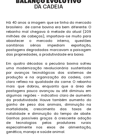
BALANÇO EVOLUTIVO
DA CADEIA
Há 40 anos a imagem que se tinha do mercado
brasileiro de carne bovina era bem diferente. O
rebanho mal chegava à metade do atual (209
milhões de cabeças), importava-se muito para
abastecer o mercado interno, questões
sanitárias sérias impediam exportação,
pastagens degradadas marcavam a paisagem
das propriedades, a produtividade era baixa.
Em quatro décadas a pecuária bovina sofreu
uma modernização revolucionária sustentada
por avanços tecnológicos dos sistemas de
produção e na organização da cadeia, com
claro reflexo na qualidade da carne. O rebanho
mais que dobrou, enquanto que a área de
pastagens pouco avançou ou até diminuiu em
algumas regiões - indicativo claro de aumento
da produtividade. Houve também aumento do
ganho de peso dos animais, diminuição na
mortalidade, crescimento das taxas de
natalidade e diminuição do tempo de abate.
Ganhos possíveis graças à crescente adoção
de tecnologias pelos produtores rurais
especialmente nos eixos de alimentação,
genética, manejo e saúde animal.